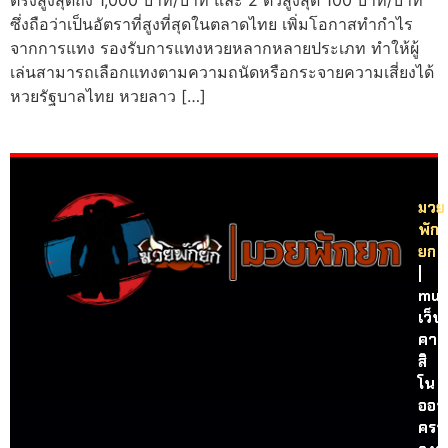
ตรงสูงสุดถึง 1,000 บาท/บาท และ 2 ตัวสูงสุด 100 บาท/บาท
ซึ่งถือว่าเป็นอัตราที่สูงที่สุดในตลาดไทย เพิ่มโอกาสทำกำไร
จากการแทง รองรับการแทงหวยหลากหลายประเภท ทำให้ผู้
เล่นสามารถเลือกแทงตามความถนัดหรือกระจายความเสี่ยงได้
หวยรัฐบาลไทย หวยลาว […]
มวย
พัก
ยก
|
mua
เว็บ
คา
สิ
โน
ออน
ครบ