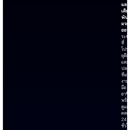
และ
เดิม
พัน
มวย
ออน
ระบ
ที่
โปร่
ยุติ
และ
ปลอ
ทีม
งาน
มือ
อาชี
พร้อ
ดูแล
ตลอ
24
ชั่วโ