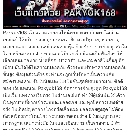
Pakyok168 เว็บแทงหวยออนไลน์ครบวงจร เว็บตรงไม่ผ่าน
เอเย่นต์ ให้บริการหวยทุกประเภท ทั้ง หวยรัฐบาล, หวยลาว,
หวยฮานอย, หวยมาเลย์ และหวยหุ้น ด้วยอัตราการจ่ายสูงสุดใน
ไทย พร้อมระบบฝาก–ถอนออโต้รวดเร็ว มีเกมเดิมพันอื่นๆ ให้
เลือกเล่นมากมาย ทั้งสล็อต, บาคาร่า, และเกมคาสิโนอื่นๆ อีก
เพียบ มั่นใจได้ในความปลอดภัย ด้วยระบบรักษาความปลอดภัย
ขั้นสูง ข้อมูลส่วนตัวของท่านจะถูกเก็บรักษาเป็นความลับ
สมัครแทงหวย รับโบนัสและโปรโมชั่นสุดพิเศษมากมาย ข้อดี
ของ เว็บแทงหวย Pakyok168 อัตราการจ่ายสูงสุด Pakyok168
เป็นเว็บ แทงหวยเว็บตรง ไม่ผ่านเอเย่นต์ ทำให้ผู้เล่นมั่นใจได้ว่า
เงินทุกบาทที่ฝากเข้าระบบจะปลอดภัย และทุกบิลการแทงจ่าย
จริง ไม่เกิดปัญหาการโกงหรือเลื่อนผล ปลอดภัยสูงสุด ไม่ต้อง
กังวลเรื่องการโดนโกง ระบบตรวจสอบง่าย มีใบอนุญาตและ
มาตรฐาน เหมาะทั้งมือใหม่และเซียนหวย เว็บจ่ายหวย 3 ตัว