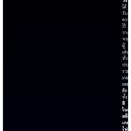
วงจ
ได้
รับ
ควา
ไว้
วางใ
จาก
ผู้
เล่น
ทั่ว
ประ
รวม
เกม
ยอด
ฮิต
ทั้ง
สิ
โนส
สล็อ
เกม
ไพ่