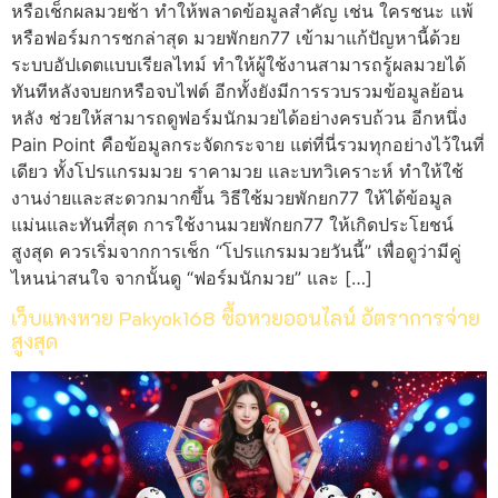
หรือเช็กผลมวยช้า ทำให้พลาดข้อมูลสำคัญ เช่น ใครชนะ แพ้
หรือฟอร์มการชกล่าสุด มวยพักยก77 เข้ามาแก้ปัญหานี้ด้วย
ระบบอัปเดตแบบเรียลไทม์ ทำให้ผู้ใช้งานสามารถรู้ผลมวยได้
ทันทีหลังจบยกหรือจบไฟต์ อีกทั้งยังมีการรวบรวมข้อมูลย้อน
หลัง ช่วยให้สามารถดูฟอร์มนักมวยได้อย่างครบถ้วน อีกหนึ่ง
Pain Point คือข้อมูลกระจัดกระจาย แต่ที่นี่รวมทุกอย่างไว้ในที่
เดียว ทั้งโปรแกรมมวย ราคามวย และบทวิเคราะห์ ทำให้ใช้
งานง่ายและสะดวกมากขึ้น วิธีใช้มวยพักยก77 ให้ได้ข้อมูล
แม่นและทันที่สุด การใช้งานมวยพักยก77 ให้เกิดประโยชน์
สูงสุด ควรเริ่มจากการเช็ก “โปรแกรมมวยวันนี้” เพื่อดูว่ามีคู่
ไหนน่าสนใจ จากนั้นดู “ฟอร์มนักมวย” และ […]
เว็บแทงหวย Pakyok168 ซื้อหวยออนไลน์ อัตราการจ่าย
สูงสุด