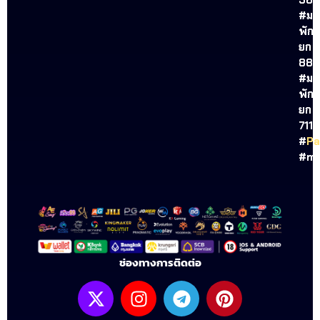
#
มว
พัก
ยก
888
#
มว
พัก
ยก
711
#
Pa
#mu
ช่องทางการติดต่อ