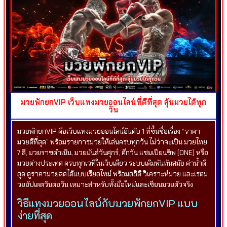
มวยพักยกVIP เว็บแทงมวยออนไลน์ที่ดีที่สุด ลุ้นมวยได้ทุก
วัน
มวยพักยกVIP คือเว็บแทงมวยออนไลน์อันดับ 1 ที่ขึ้นชื่อเรื่อง “ราคา
มวยดีที่สุด” พร้อมรายการมวยให้เล่นครบทุกวัน ไม่ว่าจะเป็น มวยไทย
7 สี, มวยราชดำเนิน, มวยมันส์วันศุกร์, ศึกวัน แชมเปียนชิพ (ONE) หรือ
มวยต่างประเทศ ครบทุกเวทีในเว็บเดียว ระบบเดิมพันทันสมัย ค่าน้ำดี
สุด ดูราคามวยสดได้แบบเรียลไทม์ พร้อมสถิติ วิเคราะห์มวย และเรตม
วยอัปเดตวันต่อวัน เหมาะสำหรับทั้งมือใหม่และเซียนมวยตัวจริง
วิธีแทงมวยออนไลน์กับมวยพักยกVIP แบบ
ง่ายที่สุด