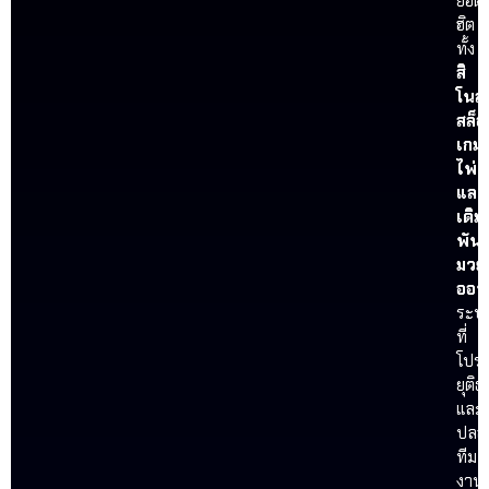
ยอด
ฮิต
ทั้ง
สิ
โนส
สล็อ
เกม
ไพ่
และ
เดิม
พัน
มวย
ออน
ระบ
ที่
โปร่
ยุติ
และ
ปลอ
ทีม
งาน