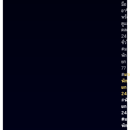
มือ
อาชี
พร้อ
ดูแล
ตลอ
24
ชั่วโ
#มว
พัก
ยก
77
#
มว
พัก
ยก
24
#
พั
ยก
24
#
มว
พัก