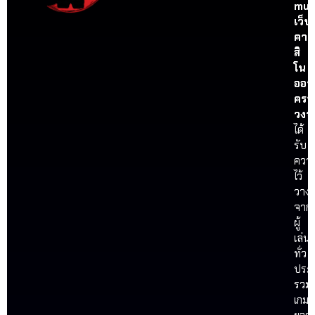
mua
เว็บ
คา
สิ
โน
ออน
ครบ
วงจ
ได้
รับ
ควา
ไว้
วางใ
จาก
ผู้
เล่น
ทั่ว
ประ
รวม
เกม